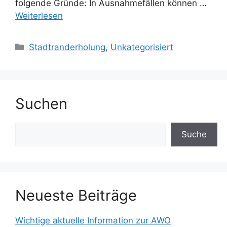
folgende Gründe: In Ausnahmefällen können …
Weiterlesen
Kategorien
Stadtranderholung
,
Unkategorisiert
Suchen
Suchen
Suche
Neueste Beiträge
Wichtige aktuelle Information zur AWO